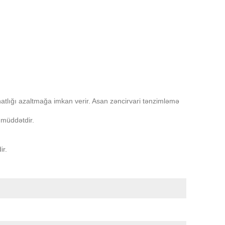
atlığı azaltmağa imkan verir. Asan zəncirvari tənzimləmə
 müddətdir.
ir.