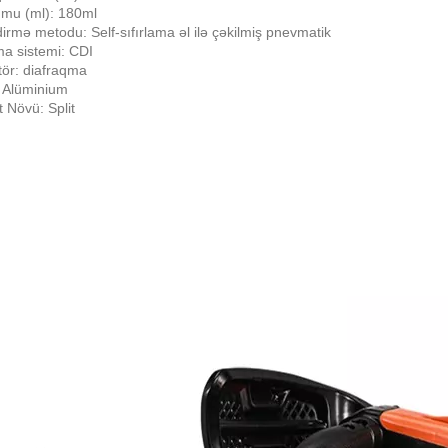
umu (ml): 180ml
dirmə metodu: Self-sıfırlama əl ilə çəkilmiş pnevmatik
a sistemi: CDI
ör: diafraqma
: Alüminium
 Növü: Split