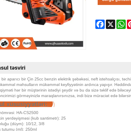
Facebook
X
Wh
sul təsviri
 bir aparıcı bir Çin 25cc benzin elektrik şəbəkəsi, neft istehsalçısı, təch
əmməl məhsulların mükəmməl keyfiyyətinin ardınca yapışır. Həddindən
qiyməti hər bir müştərinin istədiyi şeydir və bu da sizə təklif edə biləcəy
cirimizi görməyinizlə maraqlanırsınızsa, indi bizə müraciət edə bilərsi
l xüsusiyyətləri:
nömrəsi: HA-CS2500
in yerdəyişməsi (kub santimetr): 25
luğu (düym): 10/12, 3/8
 tutumu (ml): 250ml