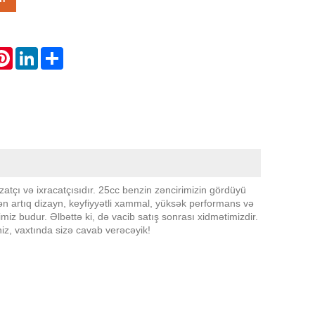
atsApp
Pinterest
LinkedIn
Share
izatçı və ixracatçısıdır. 25cc benzin zəncirimizin gördüyü
 artıq dizayn, keyfiyyətli xammal, yüksək performans və
imiz budur. Əlbəttə ki, də vacib satış sonrası xidmətimizdir.
niz, vaxtında sizə cavab verəcəyik!