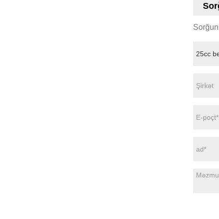
Sor
Sorğunu