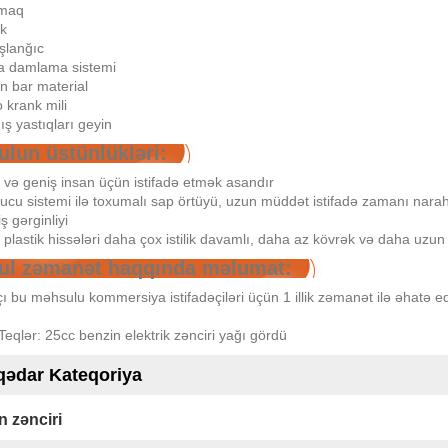
amaq
ik
şlanğıc
ya damlama sistemi
n bar material
krank mili
ış yastıqları geyin
lun üstünlükləri:
 və geniş insan üçün istifadə etmək asandır
ucu sistemi ilə toxumalı sap örtüyü, uzun müddət istifadə zamanı narah
ş gərginliyi
 plastik hissələri daha çox istilik davamlı, daha az kövrək və daha uzun
ul zəmanət haqqında məlumat:
çı bu məhsulu kommersiya istifadəçiləri üçün 1 illik zəmanət ilə əhatə ed
eqlər: 25cc benzin elektrik zənciri yağı gördü
qədar Kateqoriya
n zənciri