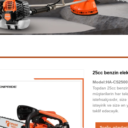
25cc benzin elek
Model:HA-CS2500
Topdan 25cc benzin 
müştərilərin hər təl
istehsalçısıdır, siz
istəyirik və sizə ən
təklif edəcəyik.
Sorğu göndər