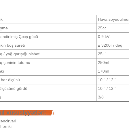
ik
Hava soyudulmuş, 
işmə
25cc
əndirilmiş Çıxış gücü
0.9 kVt
kin boş sürəti
± 3200r / dəq
 / yağ qarışığı nisbəti
25: 1
q çəninin tutumu
250ml
nkı
170ml
 bar ölçüsü
10 '' / 12 ''
ölçüsünü gördü
10 '' / 12 ''
q
3/8
l xüsusiyyətləri:
əncirvari
ərriki