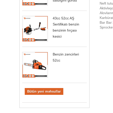
satdığını gördü
Neft tut
Aktivləş
Alovlanm
Karbürat
43cc 52cc AŞ
Bar Bar
Sertifikatı benzin
Sprocket
benzinin fırçası
kəsici
Benzin zəncirləri
52cc
Bütün yeni məhsullar