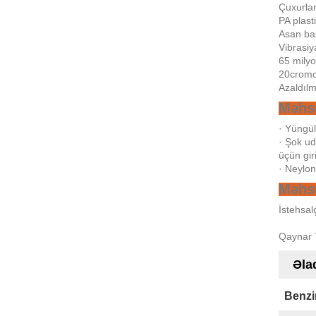
Çuxurl
PA plast
Asan ba
Vibrasi
65 milyo
20cromo 
Azaldılm
Məhsu
· Yüngül
· Şok ud
üçün giri
· Neylon
Məhs
İstehsal
Qaynar T
Əla
Benzi