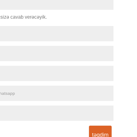
sizə cavab verəcəyik.
təqdim