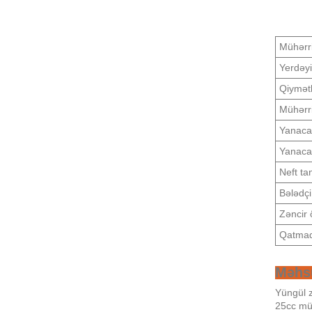
Mühərr
Yerdəy
Qiymətl
Mühərri
Yanacaq
Yanaca
Neft ta
Bələdçi
Zəncir 
Qatma
Məhsu
Yüngül z
25cc müh