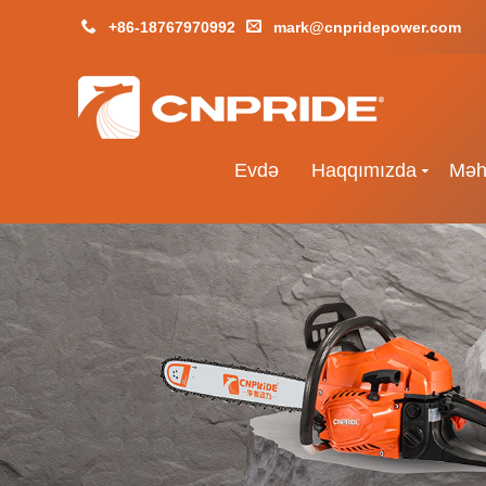
+86-18767970992
mark@cnpridepower.com
Evdə
Haqqımızda
Məh