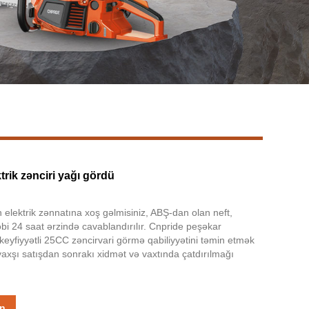
Live
trik zənciri yağı gördü
elektrik zənnatına xoş gəlmisiniz, ABŞ-dan olan neft,
əbi 24 saat ərzində cavablandırılır. Cnpride peşəkar
ə keyfiyyətli 25CC zəncirvari görmə qabiliyyətini təmin etmək
 yaxşı satışdan sonrakı xidmət və vaxtında çatdırılmağı
in