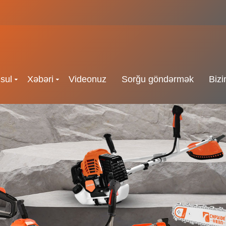
sul
Xəbəri
Videonuz
Sorğu göndərmək
Bizi