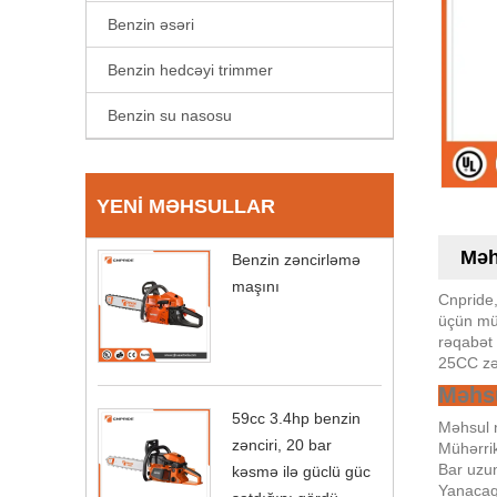
Benzin əsəri
Benzin hedcəyi trimmer
Benzin su nasosu
YENI MƏHSULLAR
Məh
Benzin zəncirləmə
maşını
Cnpride,
üçün mük
rəqabət 
25CC zən
Məhsu
59cc 3.4hp benzin
Məhsul 
zənciri, 20 bar
Mühərrik
Bar uzun
kəsmə ilə güclü güc
Yanacaq