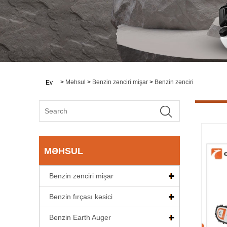
>
Məhsul
>
Benzin zənciri mişar
>
Benzin zənciri
Ev
MƏHSUL
Benzin zənciri mişar
Benzin fırçası kəsici
Benzin Earth Auger