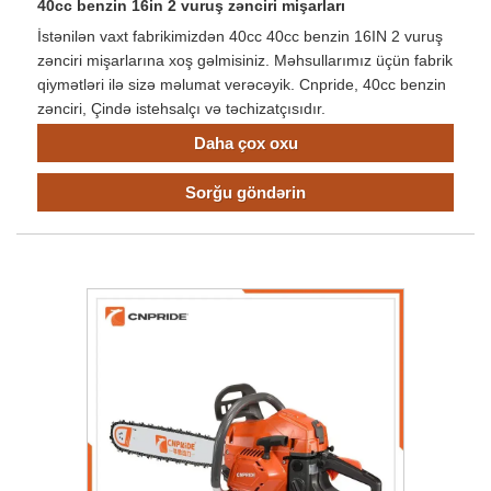
40cc benzin 16in 2 vuruş zənciri mişarları
İstənilən vaxt fabrikimizdən 40cc 40cc benzin 16IN 2 vuruş
zənciri mişarlarına xoş gəlmisiniz. Məhsullarımız üçün fabrik
qiymətləri ilə sizə məlumat verəcəyik. Cnpride, 40cc benzin
zənciri, Çində istehsalçı və təchizatçısıdır.
Daha çox oxu
Sorğu göndərin