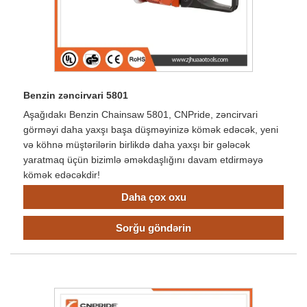
Benzin zəncirvari 5801
Aşağıdakı Benzin Chainsaw 5801, CNPride, zəncirvari
görməyi daha yaxşı başa düşməyinizə kömək edəcək, yeni
və köhnə müştərilərin birlikdə daha yaxşı bir gələcək
yaratmaq üçün bizimlə əməkdaşlığını davam etdirməyə
kömək edəcəkdir!
Daha çox oxu
Sorğu göndərin