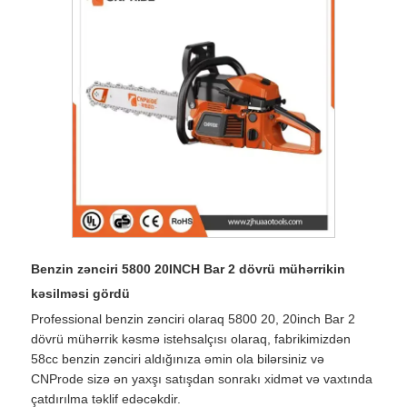
Benzin zənciri 5800 20INCH Bar 2 dövrü mühərrikin
kəsilməsi gördü
Professional benzin zənciri olaraq 5800 20, 20inch Bar 2
dövrü mühərrik kəsmə istehsalçısı olaraq, fabrikimizdən
58cc benzin zənciri aldığınıza əmin ola bilərsiniz və
CNProde sizə ən yaxşı satışdan sonrakı xidmət və vaxtında
çatdırılma təklif edəcəkdir.