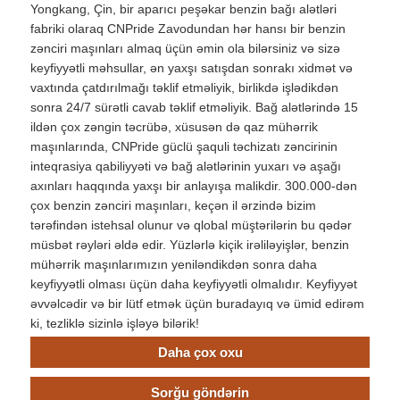
Yongkang, Çin, bir aparıcı peşəkar benzin bağı alətləri
fabriki olaraq CNPride Zavodundan hər hansı bir benzin
zənciri maşınları almaq üçün əmin ola bilərsiniz və sizə
keyfiyyətli məhsullar, ən yaxşı satışdan sonrakı xidmət və
vaxtında çatdırılmağı təklif etməliyik, birlikdə işlədikdən
sonra 24/7 sürətli cavab təklif etməliyik. Bağ alətlərində 15
ildən çox zəngin təcrübə, xüsusən də qaz mühərrik
maşınlarında, CNPride güclü şaquli təchizatı zəncirinin
inteqrasiya qabiliyyəti və bağ alətlərinin yuxarı və aşağı
axınları haqqında yaxşı bir anlayışa malikdir. 300.000-dən
çox benzin zənciri maşınları, keçən il ərzində bizim
tərəfindən istehsal olunur və qlobal müştərilərin bu qədər
müsbət rəyləri əldə edir. Yüzlərlə kiçik irəliləyişlər, benzin
mühərrik maşınlarımızın yeniləndikdən sonra daha
keyfiyyətli olması üçün daha keyfiyyətli olmalıdır. Keyfiyyət
əvvəlcədir və bir lütf etmək üçün buradayıq və ümid edirəm
ki, tezliklə sizinlə işləyə bilərik!
Daha çox oxu
Sorğu göndərin