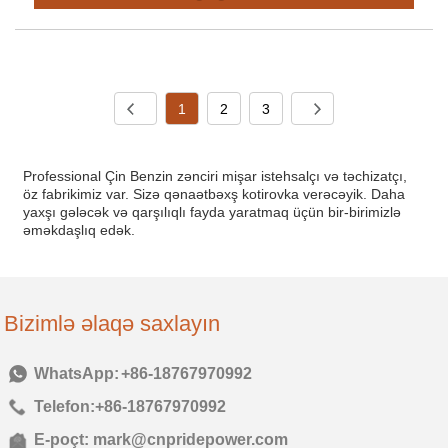
1
2
3
Professional Çin Benzin zənciri mişar istehsalçı və təchizatçı,
öz fabrikimiz var. Sizə qənaətbəxş kotirovka verəcəyik. Daha
yaxşı gələcək və qarşılıqlı fayda yaratmaq üçün bir-birimizlə
əməkdaşlıq edək.
Bizimlə əlaqə saxlayın
Tel:
+86-18767970992
Telefon:
+86-18767970992
E-poçt:
mark@cnpridepower.com