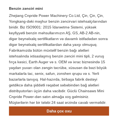
Benzin zənciri mini
Zhejiang Cnpride Power Machinery Co.Ltd, Çin, Çin, Çin,
Yongkang-dəki məşhur benzin zəncirvari istehsalçılarından
biridir. Biz ISO9001: 2015 İdarəetmə Sistemi, yüksək
keyfiyyətli benzin məhsullarımızın AŞ, GS, AB-2 AB-nin,
digər beynəlxalq sertifikatların və davamlı istifadədən sonra
digər beynəlxalq sertifikatlardan daha yaxşı olmuşuq.
Fabrikamızda bütün müxtəlif benzin bağı alətləri
istehsalında ixtisaslaşmış benzin zənciri mini tipli, 2 vuruş
fırça kəsici, Earth Auger və s. OEM və ixrac biznesində 15
yaşdan yuxarı olan zəngin təcrübə, xüsusən də bəzi böyük
markalarla tac, senix, safun, zonshen qrupu və s. Yerli
bazarlarla tanışıq. Hal-hazırda, birbaşa fabrik dəstəyi
getdikcə daha şiddətli rəqabət səbəbindən bağ alətləri
distribyutorları üçün daha vacibdir. Güclü Chainsaws Mini
Cnpride Power-dən satın almağa xoş gəlmisiniz.
Müştərilərin hər bir tələbi 24 saat ərzində cavab verməlidir.
Daha çox oxu