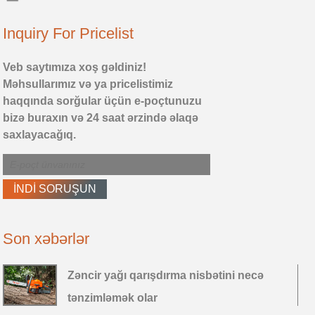
Inquiry For Pricelist
Veb saytımıza xoş gəldiniz!
Məhsullarımız və ya pricelistimiz
haqqında sorğular üçün e-poçtunuzu
bizə buraxın və 24 saat ərzində əlaqə
saxlayacağıq.
Son xəbərlər
Zəncir yağı qarışdırma nisbətini necə
tənzimləmək olar