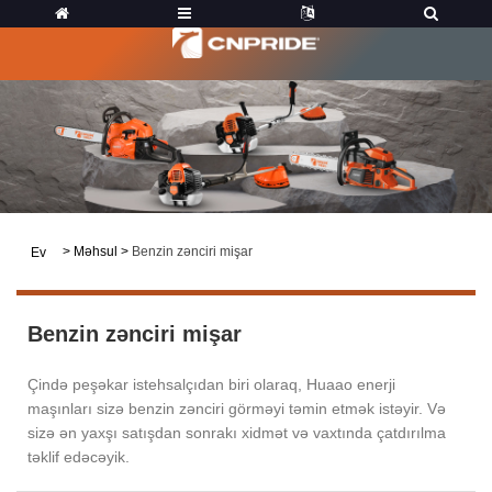
>
Məhsul
>
Benzin zənciri mişar
Ev
Benzin zənciri mişar
Çində peşəkar istehsalçıdan biri olaraq, Huaao enerji
maşınları sizə benzin zənciri görməyi təmin etmək istəyir. Və
sizə ən yaxşı satışdan sonrakı xidmət və vaxtında çatdırılma
təklif edəcəyik.