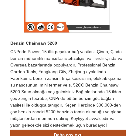
Benzin Chainsaw 5200
CNPride Power, 15 illik peşəkar bağ vasitəsi, Çində, Çində
benzin mühərrikli məhsullar istehsalçısı və illərdir Çində və
Oversea bazarlarında populyardır. Professional Benzin
Garden Tools, Yongkang City, Zhejiang əyalətində
Fabrikamız benzin zənciri, fırça kəsicisinin, elektrik qazma,
su nasosunun, mini termer və s. 52CC Benzin Chainsaw
5200 Satın almağa xoş gəlmisiniz Bağ alətlərində 15 ildən
çox zəngin təcrübə, CNPride bütün benzin güc bağları
vasitəsi ilə olduqca tanışdır. Keçən il ərzində 300.000-dən
çox benzin zənciri 5200 benzinlə təmin olunduğu və qlobal
müştərilərdən məmnun qalırıq. Keyfiyyət əvvəlcədir və
yaxın gələcəkdə sizi dəstəkləmək üçün buradayıq!
Daha çox oxu