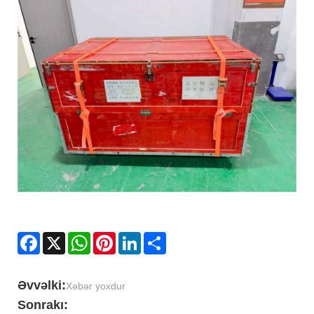
Facebook
X
WhatsApp
Pinterest
LinkedIn
Share
Əvvəlki:
Xəbər yoxdur
Sonrakı: