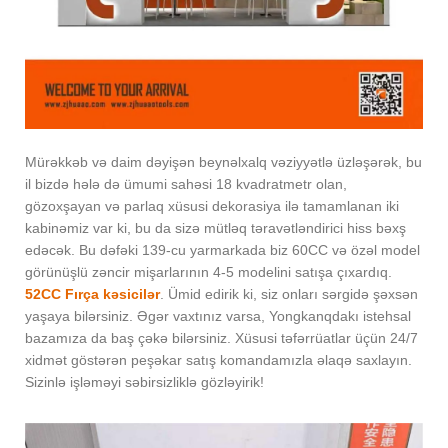
Mürəkkəb və daim dəyişən beynəlxalq vəziyyətlə üzləşərək, bu
il bizdə hələ də ümumi sahəsi 18 kvadratmetr olan,
gözoxşayan və parlaq xüsusi dekorasiya ilə tamamlanan iki
kabinəmiz var ki, bu da sizə mütləq təravətləndirici hiss bəxş
edəcək. Bu dəfəki 139-cu yarmarkada biz 60CC və özəl model
görünüşlü zəncir mişarlarının 4-5 modelini satışa çıxardıq.
52CC Fırça kəsicilər
. Ümid edirik ki, siz onları sərgidə şəxsən
yaşaya bilərsiniz. Əgər vaxtınız varsa, Yongkanqdakı istehsal
bazamıza da baş çəkə bilərsiniz. Xüsusi təfərrüatlar üçün 24/7
xidmət göstərən peşəkar satış komandamızla əlaqə saxlayın.
Sizinlə işləməyi səbirsizliklə gözləyirik!