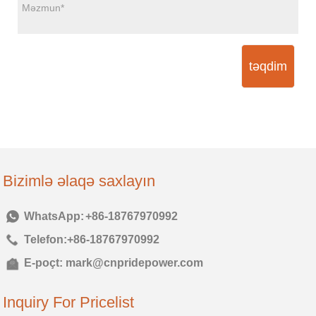
təqdim
Bizimlə əlaqə saxlayın
Tel:
+86-18767970992
Telefon:
+86-18767970992
E-poçt:
mark@cnpridepower.com
Inquiry For Pricelist