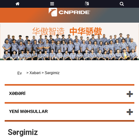
>
Xəbəri
>
Sərgimiz
Ev
XƏBƏRI
YENI MƏHSULLAR
Sərgimiz